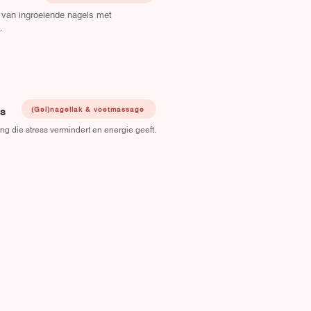
 van ingroeiende nagels met
.
(Gel)nagellak & voetmassage
ls
 die stress vermindert en energie geeft.