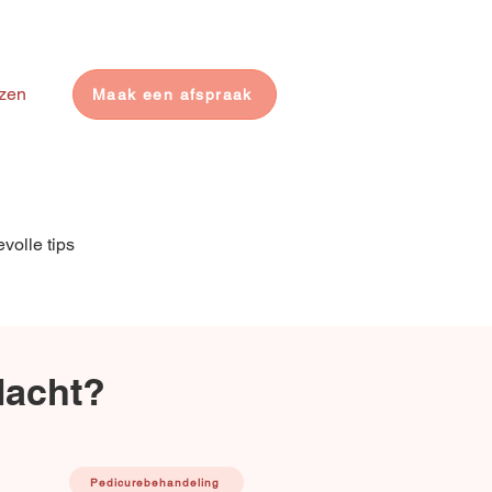
pedicurepraktijk.impuls@gmail.com
ezen
Maak een afspraak
volle tips
lacht?
Pedicurebehandeling