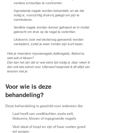
verdere scheurtjes te voorkomen.
Ingroeiende nagels worden behandeld, en als dat
nodig is, voorzichtig drukvrij gelegd om pijn te
verminderen.
Verdikte nagels worden dunner gefreesd en in model
gebracht om druk op de nagel te verlichten.
Likdoorns (ook wel eksteroog genoemd) worden
verwijderd, zodat je weer zonder pijn kunt lopen.
Heb je meerdere mycosenagels (kalknagels), likdoorns,
veel eelt of kloven?
Dan kan het zijn dat er wat extra tijd nodig is, daar reken ik
dan ook iets extra’s voor. Uiteraard bespreek ik dit altijd van
tevoren met je.
Voor wie is deze
behandeling?
Deze behandeling is geschikt voor iedereen die:
Last heeft van voetklachten zoals eelt,
likdoorns, kloven of ingegroeide nagels
Veel staat of loopt en zijn of haar voeten goed
wil zorgen.