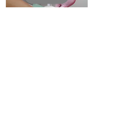
Contact
+31 614354575
pedicurepraktijk.impuls@gmail.com
Scherpe Hoek 58
6686 DG Doornenburg